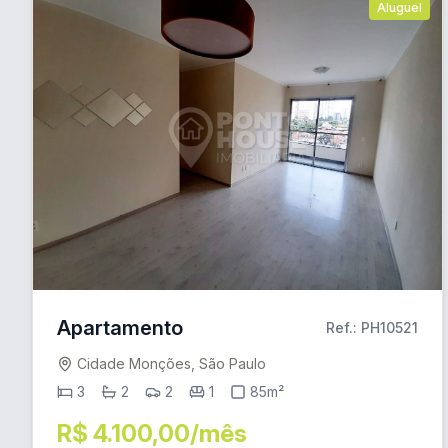
Aluguel
Apartamento
Ref.: PH10521
Cidade Monções, São Paulo
3
2
2
1
85m²
R$ 4.100,00/mês