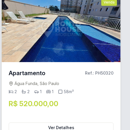
Venda
Apartamento
Ref.: PH50320
Água Funda, São Paulo
2
2
1
1
58m²
R$ 520.000,00
Ver Detalhes