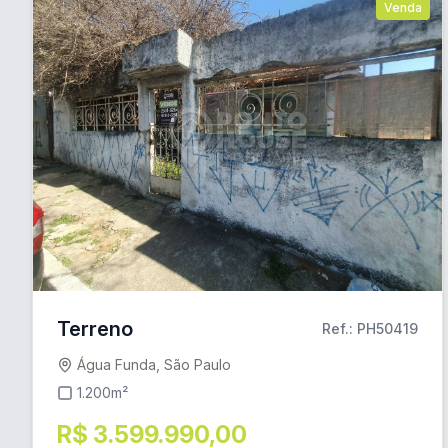
Venda
Terreno
Ref.: PH50419
Água Funda, São Paulo
1.200m²
R$ 3.599.990,00