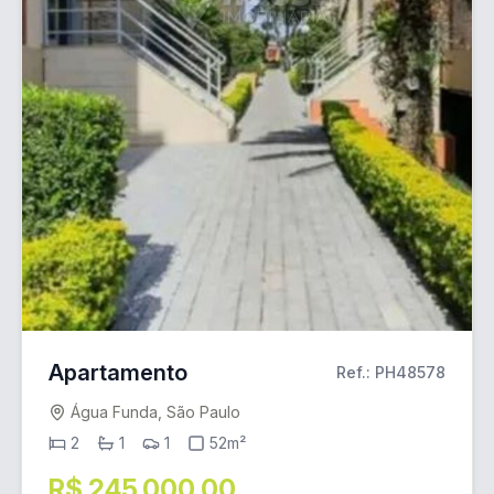
Apartamento
Ref.: PH48578
Água Funda, São Paulo
2
1
1
52m²
R$ 245.000,00