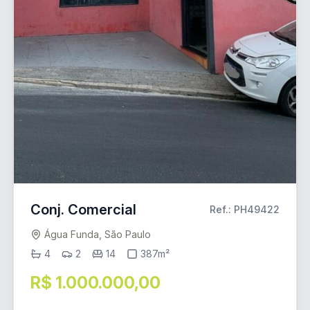
Conj. Comercial
Ref.: PH49422
Água Funda, São Paulo
4
2
14
387m²
R$ 1.000.000,00