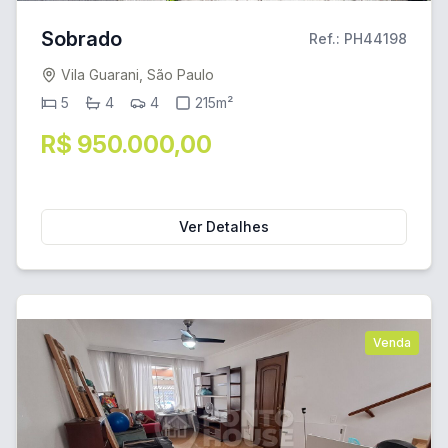
Sobrado
Ref.: PH44198
Vila Guarani, São Paulo
5
4
4
215m²
R$ 950.000,00
Ver Detalhes
Venda