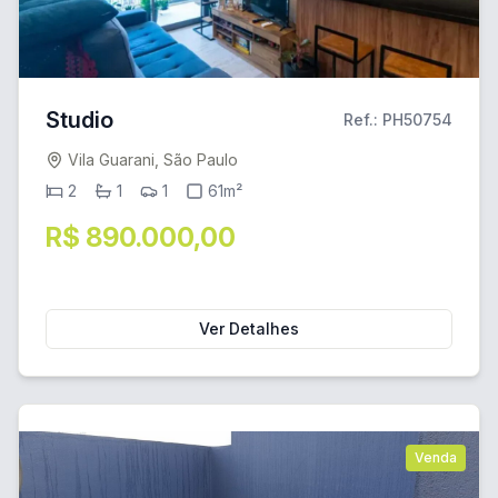
Studio
Ref.: PH50754
Vila Guarani, São Paulo
2
1
1
61m²
R$ 890.000,00
Ver Detalhes
Venda