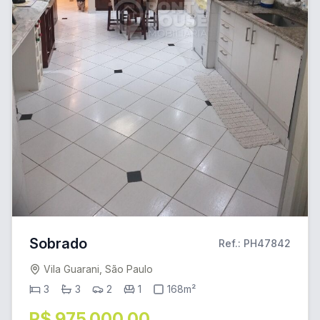
Sobrado
Ref.: PH47842
Vila Guarani, São Paulo
3
3
2
1
168m²
R$ 975.000,00