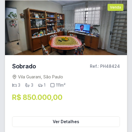
Venda
Sobrado
Ref.: PH48424
Vila Guarani, São Paulo
3
3
1
111m²
R$ 850.000,00
Ver Detalhes