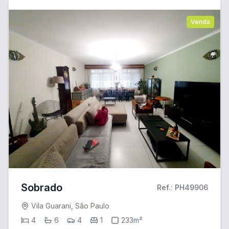
Venda
Sobrado
Ref.: PH49906
Vila Guarani, São Paulo
4
6
4
1
233m²