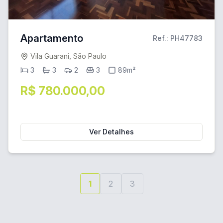
Apartamento
Ref.: PH47783
Vila Guarani, São Paulo
3
3
2
3
89m²
R$ 780.000,00
Ver Detalhes
1
2
3