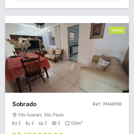
Venda
Sobrado
Ref.: PH48100
Vila Guarani, São Paulo
3
2
2
3
130m²