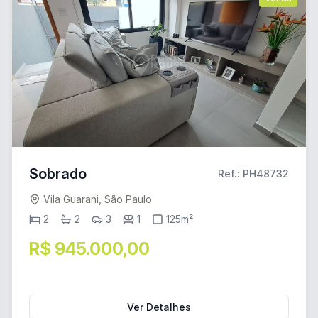
Sobrado
Ref.: PH48732
Vila Guarani, São Paulo
2
2
3
1
125m²
R$ 945.000,00
Ver Detalhes