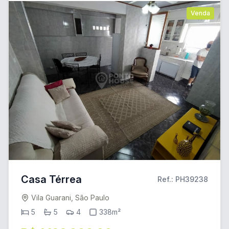
Venda
Casa Térrea
Ref.: PH39238
Vila Guarani, São Paulo
5
5
4
338m²