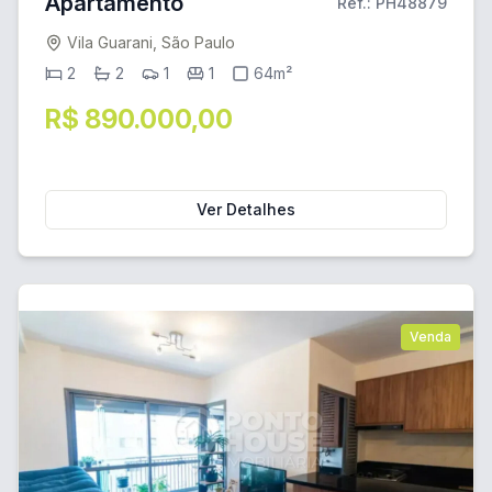
Apartamento
Ref.: PH48879
Vila Guarani, São Paulo
2
2
1
1
64m²
R$ 890.000,00
Ver Detalhes
Venda