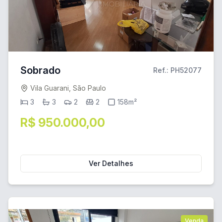
Sobrado
Ref.: PH52077
Vila Guarani, São Paulo
3
3
2
2
158m²
R$ 950.000,00
Ver Detalhes
Venda