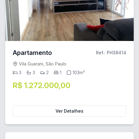
Apartamento
Ref.: PH38414
Vila Guarani, São Paulo
3
3
2
1
103m²
R$ 1.272.000,00
Ver Detalhes