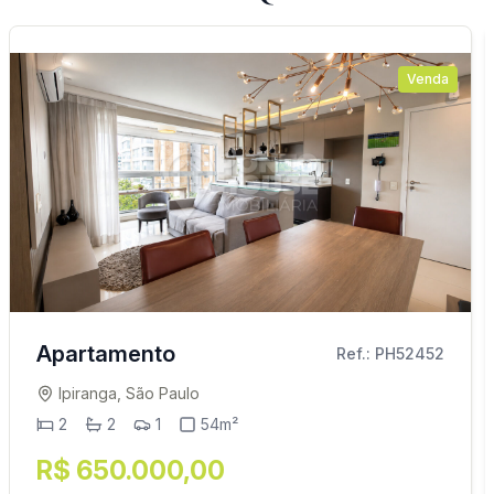
Venda
Apartamento
Ref.: PH52452
Ipiranga, São Paulo
2
2
1
54m²
R$ 650.000,00