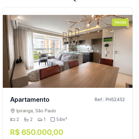
Venda
Apartamento
Ref.: PH52452
Ipiranga, São Paulo
2
2
1
54m²
R$ 650.000,00