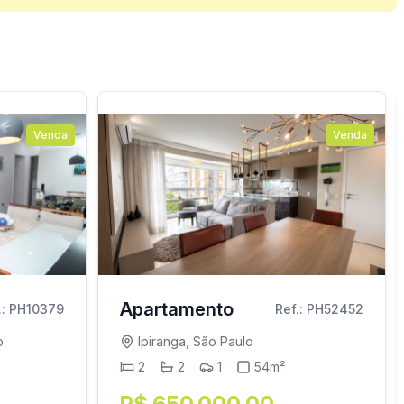
Venda
Venda
Apartamento
.: PH10379
Ref.: PH52452
o
Ipiranga, São Paulo
2
2
1
54m²