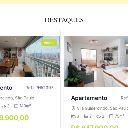
DESTAQUES
Venda
ento
Ref.: PH52397
Apartamento
ercindo, São Paulo
Ref
3
143m²
Vila Gumercindo, São Paul
99.900,00
3
2
2
75m²