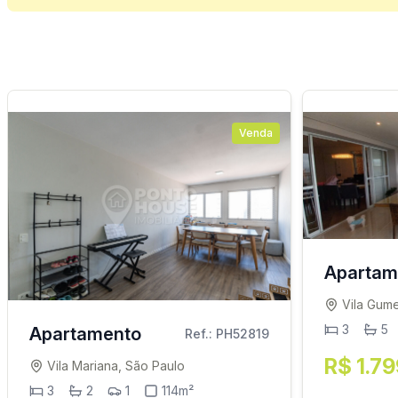
Venda
Apartam
Vila Gum
3
5
Apartamento
Ref.: PH52819
R$ 1.7
Vila Mariana, São Paulo
3
2
1
114m²