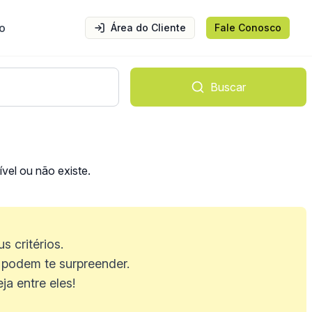
o
Área do Cliente
Fale Conosco
Buscar
vel ou não existe.
 critérios.
podem te surpreender.
a entre eles!