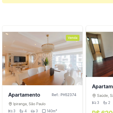
Venda
Apartam
Apartamento
Ref.: PH52374
Saúde, S
3
2
Ipiranga, São Paulo
3
4
3
140m²