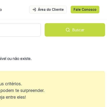
o
Área do Cliente
Fale Conosco
Buscar
vel ou não existe.
 critérios.
podem te surpreender.
a entre eles!