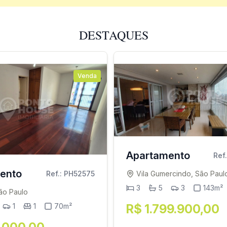
DESTAQUES
Venda
Apartamento
Ref
ento
Vila Gumercindo, São Paul
Ref.: PH52575
3
5
3
143m²
ão Paulo
R$ 1.799.900,00
1
1
70m²