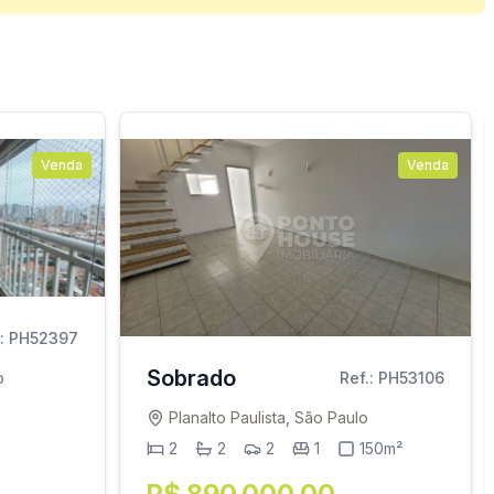
Venda
Venda
.: PH52397
Sobrado
o
Ref.: PH53106
Planalto Paulista, São Paulo
2
2
2
1
150m²