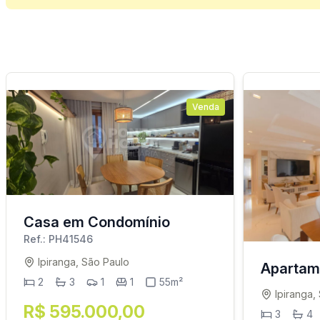
Venda
Casa em Condomínio
Ref.: PH41546
Ipiranga, São Paulo
Apartam
2
3
1
1
55m²
Ipiranga,
R$ 595.000,00
3
4