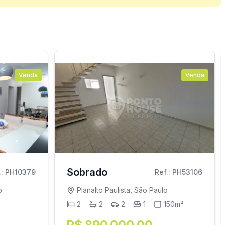
Venda
Venda
Sobrado
.: PH10379
Ref.: PH53106
o
Planalto Paulista, São Paulo
2
2
2
1
150m²