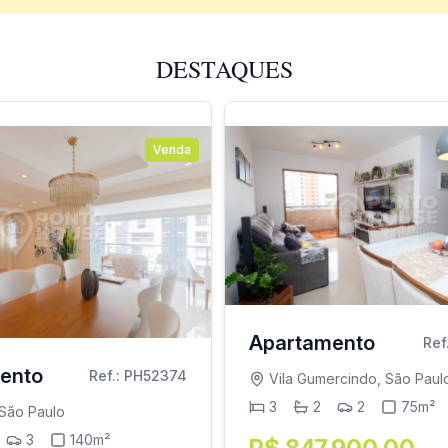
DESTAQUES
Venda
Apartamento
Ref
ento
Ref.: PH52374
Vila Gumercindo, São Paul
3
2
2
75m²
 São Paulo
3
140m²