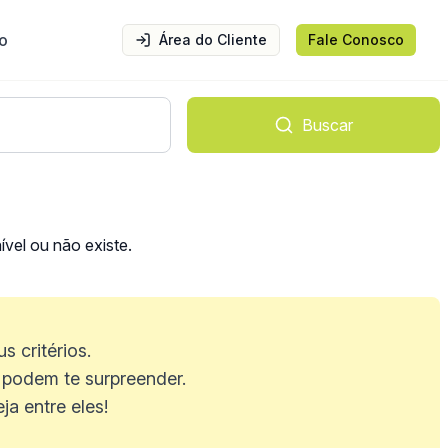
o
Área do Cliente
Fale Conosco
Buscar
vel ou não existe.
 critérios.
podem te surpreender.
a entre eles!