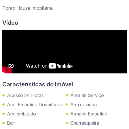
Ponto House Imobiliária.
Vídeo
Características do Imóvel
Acesso 24 Horas
Área de Serviço
Arm. Embutido Dormitórios
Arm.cozinha
Arm.embutido
Armário Embutido
Bar
Churrasqueira