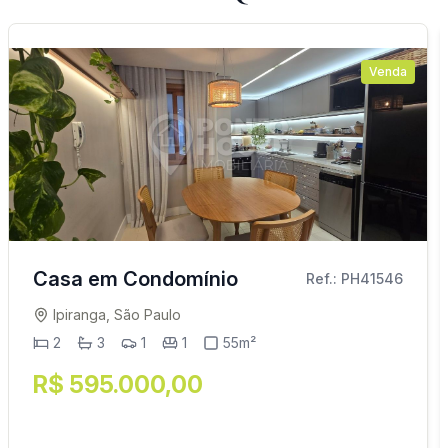
Venda
Casa em Condomínio
Ref.: PH41546
Ipiranga, São Paulo
2
3
1
1
55m²
R$ 595.000,00