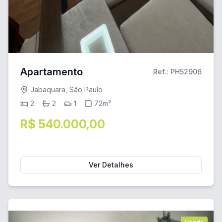
Apartamento
Ref.: PH52906
Jabaquara, São Paulo
2
2
1
72m²
R$ 540.000,00
Ver Detalhes