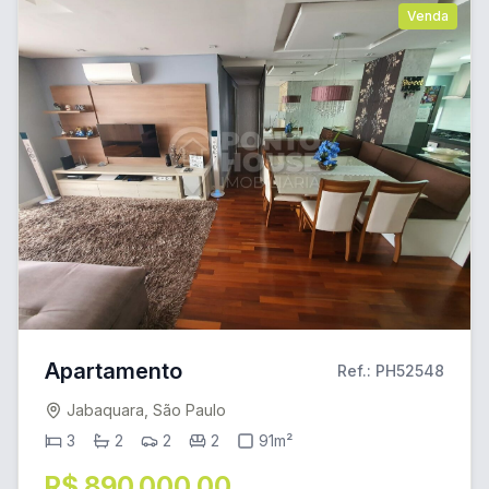
Venda
Apartamento
Ref.: PH52548
Jabaquara, São Paulo
3
2
2
2
91m²
R$ 890.000,00