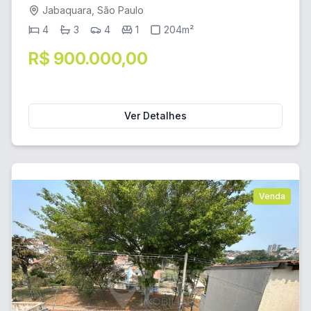
Jabaquara, São Paulo
4
3
4
1
204m²
R$ 900.000,00
Ver Detalhes
Venda