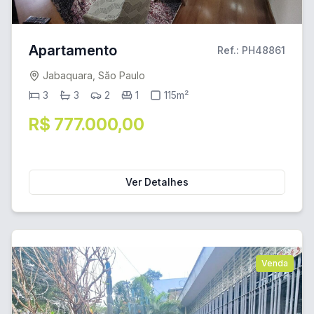
Apartamento
Ref.: PH48861
Jabaquara, São Paulo
3
3
2
1
115m²
R$ 777.000,00
Ver Detalhes
Venda